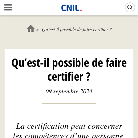
Aller
Gestion de vos préférences sur les cookies (témoins de connexion)
A
au
c
contenu
c
principal
u
Qu’est-il possible de faire certifier ?
e
i
l
-
Qu’est-il possible de faire
C
N
certifier ?
I
L
09 septembre 2024
La certification peut concerner
les compétences d’une personne,