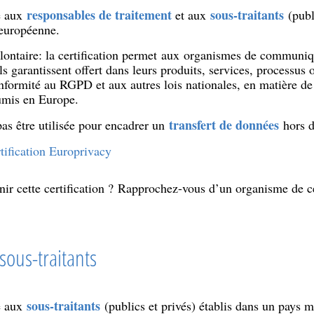
responsables de traitement
sous-traitants
se aux
et aux
(publi
européenne.
olontaire: la certification permet aux organismes de communiq
ls garantissent offert dans leurs produits, services, processus
nformité au RGPD et aux autres lois nationales, en matière de
umis en Europe.
transfert de données
pas être utilisée pour encadrer un
hors 
rtification Europrivacy
ir cette certification ? Rapprochez-vous d’un organisme de cer
 sous-traitants
sous-traitants
se aux
(publics et privés) établis dans un pays