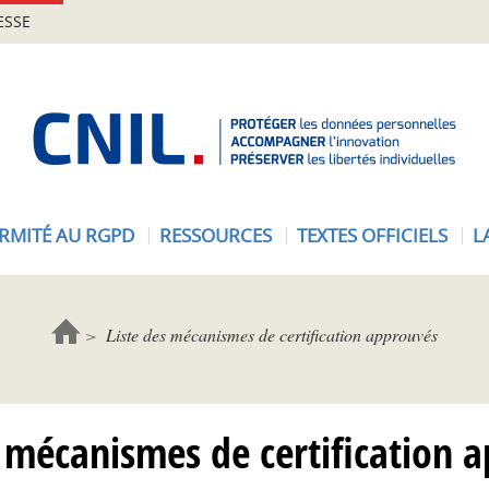
ESSE
A
c
c
u
e
RMITÉ AU RGPD
RESSOURCES
TEXTES OFFICIELS
L
i
l
-
C
Liste des mécanismes de certification approuvés
N
I
L
s mécanismes de certification 