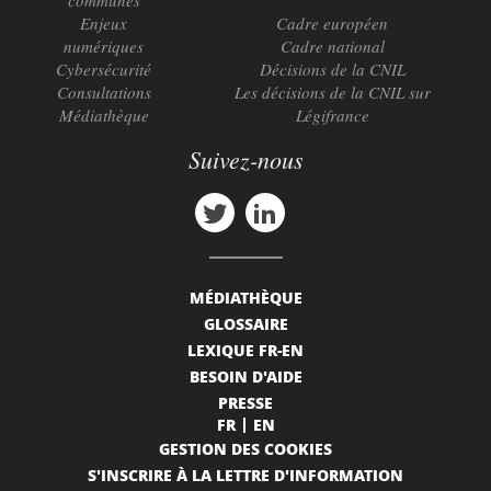
communes
Enjeux
Cadre européen
numériques
Cadre national
Cybersécurité
Décisions de la CNIL
Consultations
Les décisions de la CNIL sur
Médiathèque
Légifrance
Suivez-nous
MÉDIATHÈQUE
GLOSSAIRE
LEXIQUE FR-EN
BESOIN D'AIDE
PRESSE
FR
EN
GESTION DES COOKIES
S'INSCRIRE À LA LETTRE D'INFORMATION