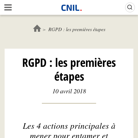
Aller
Gestion de vos préférences sur les cookies (témoins de connexion)
A
au
c
contenu
c
principal
u
RGPD : les premières étapes
e
i
l
-
RGPD : les premières
C
N
étapes
I
L
10 avril 2018
Les 4 actions principales à
mener pour entamer et