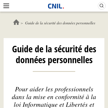
Aller
Gestion de vos préférences sur les cookies (témoins de connexion)
A
au
c
contenu
c
principal
u
Guide de la sécurité des données personnelles
e
i
l
-
Guide de la sécurité des
C
N
données personnelles
I
L
Pour aider les professionnels
dans la mise en conformité à la
loi Informatique et Libertés et