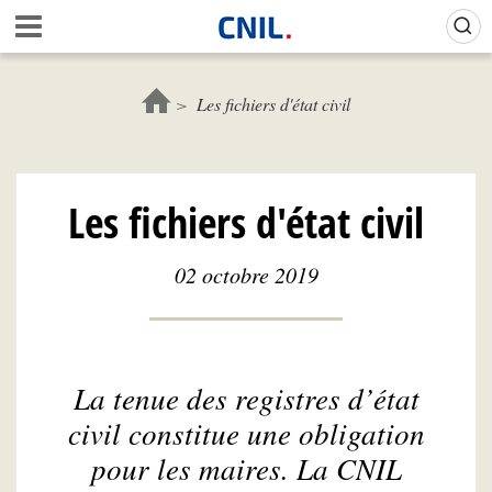
Aller
Gestion de vos préférences sur les cookies (témoins de connexion)
A
au
c
contenu
c
principal
u
Les fichiers d'état civil
e
i
l
-
Les fichiers d'état civil
C
N
I
02 octobre 2019
L
La tenue des registres d’état
civil constitue une obligation
pour les maires. La CNIL