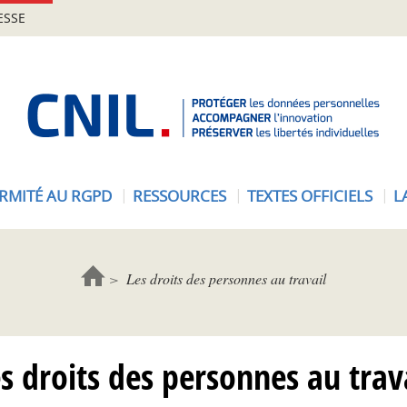
ESSE
A
c
c
u
e
RMITÉ AU RGPD
RESSOURCES
TEXTES OFFICIELS
L
i
l
-
C
Les droits des personnes au travail
N
I
L
s droits des personnes au trav