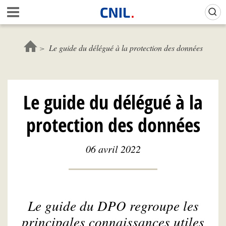
Aller
Gestion de vos préférences sur les cookies (témoins de connexion)
A
au
c
contenu
c
principal
u
Le guide du délégué à la protection des données
e
i
l
-
Le guide du délégué à la
C
N
protection des données
I
L
06 avril 2022
Le guide du DPO regroupe les
principales connaissances utiles