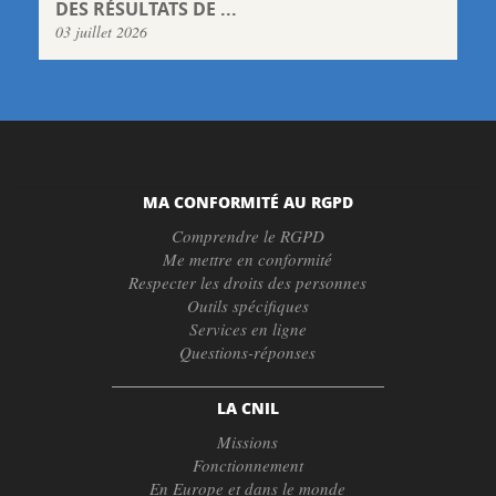
DES RÉSULTATS DE ...
03 juillet 2026
MA CONFORMITÉ AU RGPD
Comprendre le RGPD
Me mettre en conformité
Respecter les droits des personnes
Outils spécifiques
Services en ligne
Questions-réponses
LA CNIL
Missions
Fonctionnement
En Europe et dans le monde