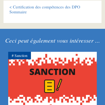
<
Certification des compétences des DPO
Sommaire
Ceci peut également vous intéresser ...
Sanction