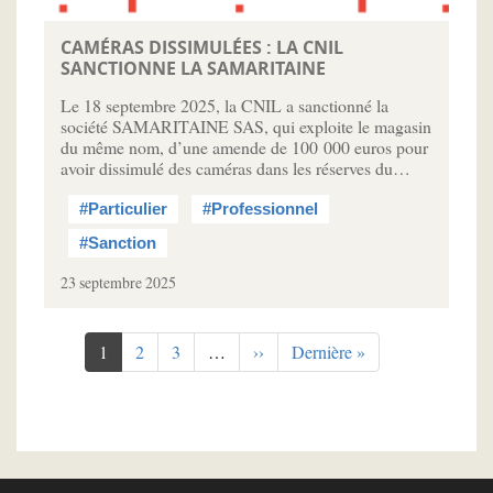
CAMÉRAS DISSIMULÉES : LA CNIL
SANCTIONNE LA SAMARITAINE
Le 18 septembre 2025, la CNIL a sanctionné la
société SAMARITAINE SAS, qui exploite le magasin
du même nom, d’une amende de 100 000 euros pour
avoir dissimulé des caméras dans les réserves du…
#Particulier
#Professionnel
#Sanction
23 septembre 2025
Pagination
Page
1
Page
2
Page
3
…
Page
››
Dernière
Dernière »
courante
suivante
page