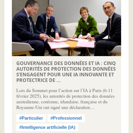
GOUVERNANCE DES DONNÉES ET IA : CINQ
AUTORITÉS DE PROTECTION DES DONNÉES
S’ENGAGENT POUR UNE IA INNOVANTE ET
PROTECTRICE DE ...
Lors du Sommet pour l’action sur l’IA à Paris (6-11
février 2025), les autorités de protection des données
australienne, coréenne, irlandaise, française et du
Royaume-Uni ont signé une déclaration…
#Particulier
#Professionnel
#Intelligence artificielle (IA)