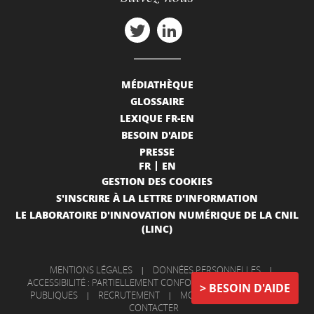
MÉDIATHÈQUE
GLOSSAIRE
LEXIQUE FR-EN
BESOIN D'AIDE
PRESSE
FR
EN
GESTION DES COOKIES
S'INSCRIRE À LA LETTRE D'INFORMATION
LE LABORATOIRE D'INNOVATION NUMÉRIQUE DE LA CNIL
(LINC)
MENTIONS LÉGALES
|
DONNÉES PERSONNELLES
|
ACCESSIBILITÉ : PARTIELLEMENT CONFORME
|
INFORMATIONS
BESOIN D'AIDE
PUBLIQUES
|
RECRUTEMENT
|
MON COMPTE
|
NOUS
CONTACTER