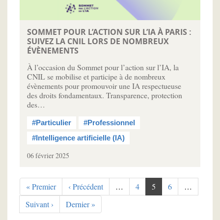
SOMMET POUR L’ACTION SUR L’IA À PARIS :
SUIVEZ LA CNIL LORS DE NOMBREUX
ÉVÈNEMENTS
À l’occasion du Sommet pour l’action sur l’IA, la
CNIL se mobilise et participe à de nombreux
évènements pour promouvoir une IA respectueuse
des droits fondamentaux. Transparence, protection
des…
#Particulier
#Professionnel
#Intelligence artificielle (IA)
06 février 2025
Pagination
Première
« Premier
Page
‹ Précédent
…
Page
4
Page
5
Page
6
…
page
précédente
courante
Page
Suivant ›
Dernière
Dernier »
suivante
page