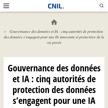
Aller
Gestion de vos préférences sur les cookies (témoins de connexion)
A
au
c
contenu
c
principal
u
e
Gouvernance des données et IA : cinq autorités de protection
i
des données s’engagent pour une IA innovante et protectrice de la
l
-
vie privée
C
N
I
L
Gouvernance des données
et IA : cinq autorités de
protection des données
s’engagent pour une IA