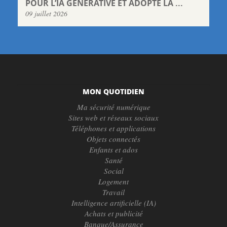
POUR L’IA GÉNÉRATIVE ET ADOPTE LA ...
09 juillet 2026
MON QUOTIDIEN
Ma sécurité numérique
Sites web et réseaux sociaux
Téléphones et applications
Objets connectés
Enfants et ados
Santé
Social
Logement
Travail
Intelligence artificielle (IA)
Achats et publicité
Banque/Assurance