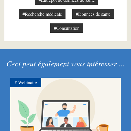
#Recherche médicale
#Données de santé
#Consultation
Ceci peut également vous intéresser ...
Webinaire