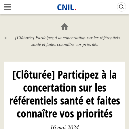
Aller
Gestion de vos préférences sur les cookies (témoins de connexion)
A
au
c
contenu
c
principal
u
e
[Clôturée] Participez à la concertation sur les référentiels
i
santé et faites connaître vos priorités
l
-
C
N
I
[Clôturée] Participez à la
L
concertation sur les
référentiels santé et faites
connaître vos priorités
16 mai 2024