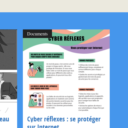
Documents
seau
Cyber réflexes : se protéger
sur Internet