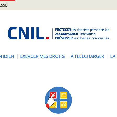
ESSE
A
c
c
u
e
TIDIEN
EXERCER MES DROITS
À TÉLÉCHARGER
LA
i
l
-
C
N
I
L