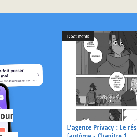
Documents
pour
L'agence Privacy : Le ré
fantôme - Chapitre 1