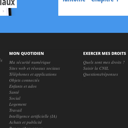
ciaux
MON QUOTIDIEN
EXERCER MES DROITS
és
Ma sécurité numérique
Quels sont mes droits ?
Sites web et réseaux sociaux
Saisir la CNIL
Téléphones et applications
Questions/réponses
Objets connectés
Enfants et ados
Santé
Social
Logement
Travail
Intelligence artificielle (IA)
Achats et publicité