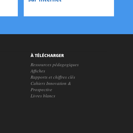
À TÉLÉCHARGER
Ressources pédagogiques
Affiches
Rapports et chiffres clés
Cahiers Innovation &
Prospective
Livres blancs