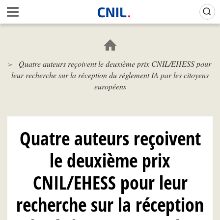
Aller
Gestion de vos préférences sur les cookies (témoins de connexion)
A
au
c
contenu
c
principal
u
e
Quatre auteurs reçoivent le deuxième prix CNIL/EHESS pour
i
leur recherche sur la réception du règlement IA par les citoyens
l
-
européens
C
N
I
L
Quatre auteurs reçoivent
le deuxième prix
CNIL/EHESS pour leur
recherche sur la réception