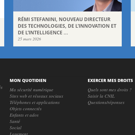
RÉMI STEFANINI, NOUVEAU DIRECTEUR
DES TECHNOLOGIES, DE L’INNOVATION ET
DE L’INTELLIGENCE ...
25 mars 2026
MON QUOTIDIEN
EXERCER MES DROITS
és
Ma sécurité numérique
Quels sont mes droits ?
Sites web et réseaux sociaux
Saisir la CNIL
Téléphones et applications
Questions/réponses
Objets connectés
Enfants et ados
Santé
Social
Logement