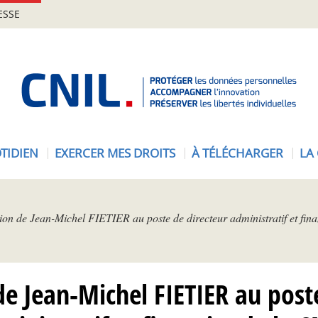
ESSE
A
c
c
u
e
TIDIEN
EXERCER MES DROITS
À TÉLÉCHARGER
LA
i
l
-
C
on de Jean-Michel FIETIER au poste de directeur administratif et fin
N
I
L
e Jean-Michel FIETIER au poste