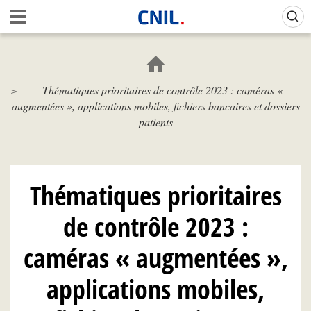
Aller
Gestion de vos préférences sur les cookies (témoins de connexion)
A
au
c
contenu
c
principal
u
e
Thématiques prioritaires de contrôle 2023 : caméras «
i
augmentées », applications mobiles, fichiers bancaires et dossiers
l
-
patients
C
N
I
L
Thématiques prioritaires
de contrôle 2023 :
caméras « augmentées »,
applications mobiles,