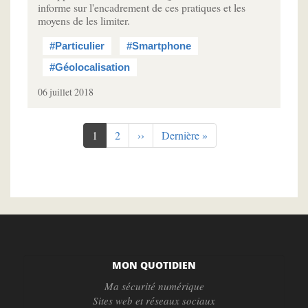
informe sur l'encadrement de ces pratiques et les
moyens de les limiter.
#Particulier
#Smartphone
#Géolocalisation
06 juillet 2018
Pagination
Page
1
Page
2
Page
››
Dernière
Dernière »
courante
suivante
page
MON QUOTIDIEN
Ma sécurité numérique
Sites web et réseaux sociaux