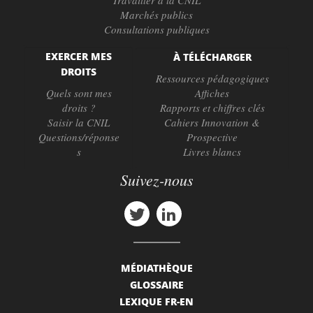
Travailler à la CNIL
Marchés publics
Consultations publiques
EXERCER MES
À TÉLÉCHARGER
DROITS
Ressources pédagogiques
Quels sont mes
Affiches
droits ?
Rapports et chiffres clés
Saisir la CNIL
Cahiers Innovation &
Questions/réponse
Prospective
s
Livres blancs
Suivez-nous
MÉDIATHÈQUE
GLOSSAIRE
LEXIQUE FR-EN