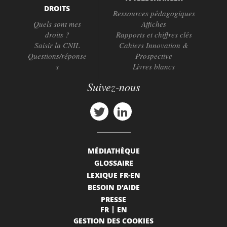
DROITS
Ressources pédagogiques
Quels sont mes
Affiches
droits ?
Rapports et chiffres clés
Saisir la CNIL
Cahiers Innovation &
Questions/réponse
Prospective
s
Livres blancs
Suivez-nous
MÉDIATHÈQUE
GLOSSAIRE
LEXIQUE FR-EN
BESOIN D'AIDE
PRESSE
FR
EN
GESTION DES COOKIES