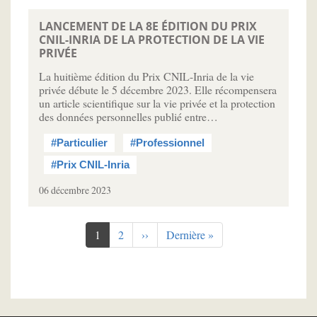
LANCEMENT DE LA 8E ÉDITION DU PRIX
CNIL-INRIA DE LA PROTECTION DE LA VIE
PRIVÉE
La huitième édition du Prix CNIL-Inria de la vie
privée débute le 5 décembre 2023. Elle récompensera
un article scientifique sur la vie privée et la protection
des données personnelles publié entre…
#Particulier
#Professionnel
#Prix CNIL-Inria
06 décembre 2023
Pagination
Page
1
Page
2
Page
››
Dernière
Dernière »
courante
suivante
page