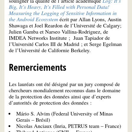
souligner la qualité de l’article académique
Log: It’s
Big, It’s Heavy, It’s Filled with Personal Data!
Measuring the Logging of Sensitive Information in
the Android Ecosystem
écrit par Allan Lyons, Austin
Shawaga et Joel Reardon de l’Université de Calgary;
Julien Gamba et Narseo Vallina-Rodriguez, de
IMDEA Networks Institute ; Juan Tapiador de
l’Université Carlos III de Madrid ; et Serge Egelman
de l’Université de Californie Berkeley.
Remerciements
Les lauréats ont été désigné par un jury composé de
chercheurs mondialement reconnus dans le domaine
de la protection des données ainsi que d’experts
d’autorités de protection des données :
Mário S. Alvim (Federal University of Minas
Gerais – Brésil)
Nicolas Anciaux (Inria, PETRUS team – France)
Thibaud Antignac (CNIL – France)