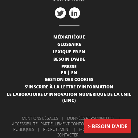
MÉDIATHÈQUE
GLOSSAIRE
LEXIQUE FR-EN
BESOIN D'AIDE
PRESSE
FR
EN
GESTION DES COOKIES
S'INSCRIRE À LA LETTRE D'INFORMATION
LE LABORATOIRE D'INNOVATION NUMÉRIQUE DE LA CNIL
(LINC)
MENTIONS LÉGALES
|
DONNÉES PERSONNELLES
|
ACCESSIBILITÉ : PARTIELLEMENT CONFORME
|
INFORMATIONS
BESOIN D'AIDE
PUBLIQUES
|
RECRUTEMENT
|
MON COMPTE
|
NOUS
CONTACTER