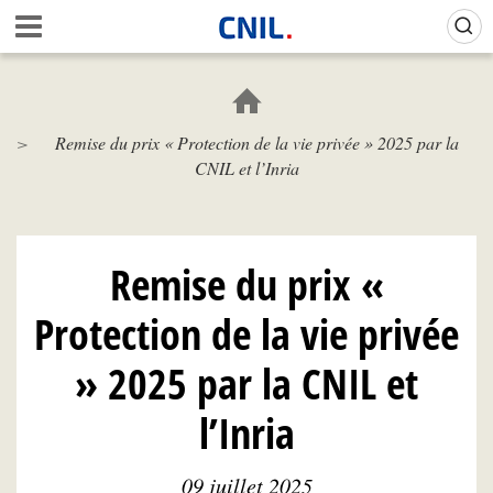
Aller
Gestion de vos préférences sur les cookies (témoins de connexion)
A
au
c
contenu
c
principal
u
e
Remise du prix « Protection de la vie privée » 2025 par la
i
CNIL et l’Inria
l
-
C
N
I
Remise du prix «
L
Protection de la vie privée
» 2025 par la CNIL et
l’Inria
09 juillet 2025