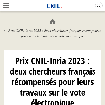
Aller
Gestion de vos préférences sur les cookies (témoins de connexion)
A
au
c
contenu
c
principal
u
e
Prix CNIL-Inria 2023 : deux chercheurs français récompensés
i
pour leurs travaux sur le vote électronique
l
-
C
N
I
Prix CNIL-Inria 2023 :
L
deux chercheurs français
récompensés pour leurs
travaux sur le vote
électronique