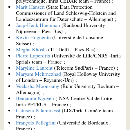
polytechnique, Inria CEDAR team – France) ;
Marit Hansen
(State Data Protection
Commissioner of Land Schleswig-Holstein and
Landeszentrum für Datenschutz – Allemagne) ;
Jaap-Henk Hoepman
(Radboud University
Nijmegen – Pays-Bas) ;
Kévin Huguenin
(Université de Lausanne –
Suisse) ;
Megha Khosla
(TU Delft – Pays-Bas) ;
Pierre Laperdrix
(Université de Lille/CNRS -Inria
Sprials team – France ;
Maryline Laurent
(Telecom SudParis – France) ;
Maryam Mehrnezhad
(Royal Holloway University
of London – Royaume-Uni) ;
Veelasha Moonsamy
(Ruhr University Bochum –
Allemagne) ;
Benjamin Nguyen
(INSA-Centre Val de Loire,
Inria PETRUS – France) ;
Catuscia Palamidessi
(LIX/Inria Comète team -
France) ;
François Pellegrini
(Université de Bordeaux -
France) ;