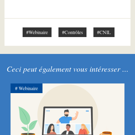
#Webinaire
#Contrôles
#CNIL
Ceci peut également vous intéresser ...
Webinaire