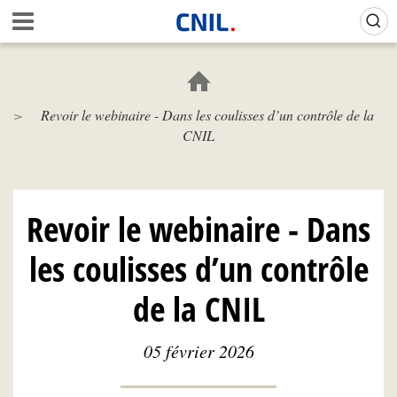
Aller
Gestion de vos préférences sur les cookies (témoins de connexion)
A
au
c
contenu
c
principal
u
e
Revoir le webinaire - Dans les coulisses d’un contrôle de la
i
CNIL
l
-
C
N
I
Revoir le webinaire - Dans
L
les coulisses d’un contrôle
de la CNIL
05 février 2026