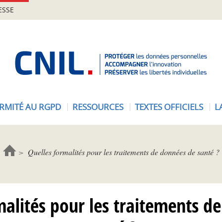
ESSE
A
c
c
u
e
RMITÉ AU RGPD
RESSOURCES
TEXTES OFFICIELS
L
i
l
-
C
Quelles formalités pour les traitements de données de santé ?
N
I
L
malités pour les traitements d