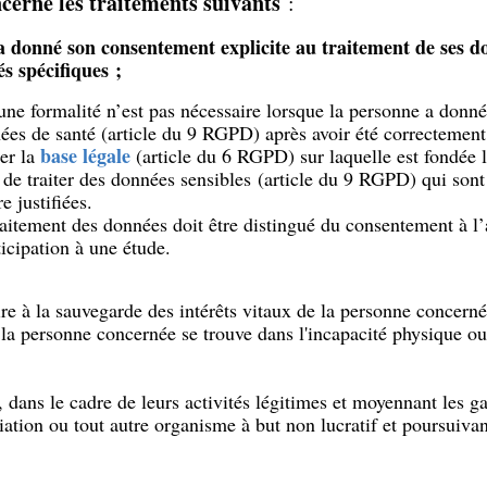
cerne les traitements suivants
:
a donné son consentement explicite au traitement de ses d
és spécifiques ;
ne formalité n’est pas nécessaire lorsque la personne a donn
ées de santé (article du 9 RGPD) après avoir été correctement
base légale
uer la
(article du 6 RGPD) sur laquelle est fondée l
de traiter des données sensibles (article du 9 RGPD) qui son
e justifiées.
aitement des données doit être distingué du consentement à l’
icipation à une étude.
ire à la sauvegarde des intérêts vitaux de la personne concern
 la personne concernée se trouve dans l'incapacité physique o
é, dans le cadre de leurs activités légitimes et moyennant les g
ation ou tout autre organisme à but non lucratif et poursuivan