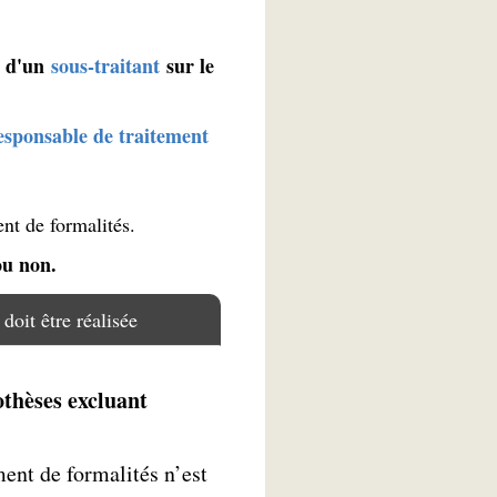
u d'un
sous-traitant
sur le
esponsable de traitement
ent de formalités.
ou non.
doit être réalisée
othèses excluant
ent de formalités n’est