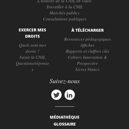
L’histoire de la CNIL en vidéo
Travailler à la CNIL
Marchés publics
Consultations publiques
EXERCER MES
À TÉLÉCHARGER
DROITS
Ressources pédagogiques
Quels sont mes
Affiches
droits ?
Rapports et chiffres clés
Saisir la CNIL
Cahiers Innovation &
Questions/réponse
Prospective
s
Livres blancs
Suivez-nous
MÉDIATHÈQUE
GLOSSAIRE