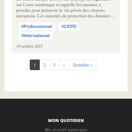
sur l’euro numérique et rappelle les mesures à
prendre pour préserver la vie privée des citoyens
européens. Les autorités de protection des données…
#Professionnel
#CEPD
#International
19 octobre 2023
Pagination
Page
1
Page
2
Page
3
Page
››
Dernière
Dernière »
courante
suivante
page
MON QUOTIDIEN
Ma sécurité numérique