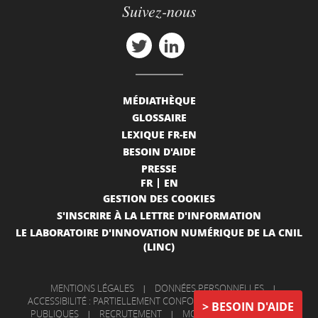
Suivez-nous
MÉDIATHÈQUE
GLOSSAIRE
LEXIQUE FR-EN
BESOIN D'AIDE
PRESSE
FR
EN
GESTION DES COOKIES
S'INSCRIRE À LA LETTRE D'INFORMATION
LE LABORATOIRE D'INNOVATION NUMÉRIQUE DE LA CNIL
(LINC)
MENTIONS LÉGALES
|
DONNÉES PERSONNELLES
|
ACCESSIBILITÉ : PARTIELLEMENT CONFORME
|
INFORMATIONS
BESOIN D'AIDE
PUBLIQUES
|
RECRUTEMENT
|
MON COMPTE
|
NOUS