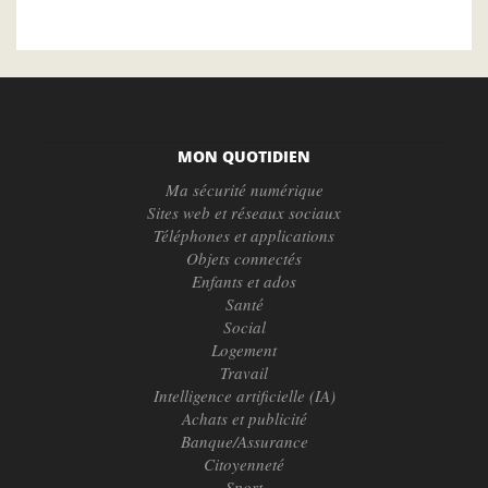
MON QUOTIDIEN
Ma sécurité numérique
Sites web et réseaux sociaux
Téléphones et applications
Objets connectés
Enfants et ados
Santé
Social
Logement
Travail
Intelligence artificielle (IA)
Achats et publicité
Banque/Assurance
Citoyenneté
Sport