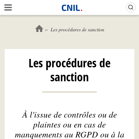
Aller
Gestion de vos préférences sur les cookies (témoins de connexion)
A
au
c
contenu
c
principal
u
Les procédures de sanction
e
i
l
-
Les procédures de
C
N
sanction
I
L
À l'issue de contrôles ou de
plaintes ou en cas de
manquements au RGPD ou à la