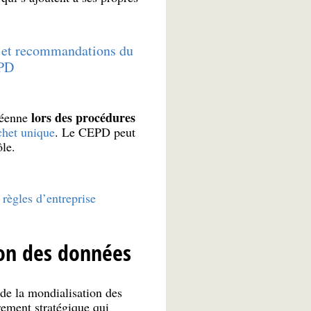
s et recommandations du
PD
lors des procédures
péenne
chet unique
. Le CEPD peut
ôle.
 règles d’entreprise
ion des données
 de la mondialisation des
rement stratégique qui