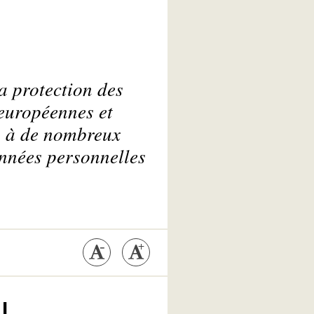
a protection des
 européennes et
n à de nombreux
onnées personnelles
IL