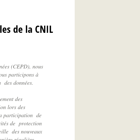
les de la CNIL
nnées (CEPD), nous
ous participons à
on des données.
inement des
ion lors des
a participation de
rités de protection
eille des nouveaux
nière régulière