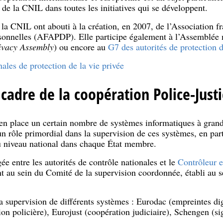
 de la CNIL dans toutes les initiatives qui se développent.
 la CNIL ont abouti à la création, en 2007, de l’Association f
sonnelles (AFAPDP). Elle participe également à l’Assemblée 
ivacy Assembly
) ou encore au
G7 des autorités de protection d
ales de protection de la vie privée
 cadre de la coopération Police-Justi
n place un certain nombre de systèmes informatiques à grande
un rôle primordial dans la supervision de ces systèmes, en part
au niveau national dans chaque État membre.
ée entre les autorités de contrôle nationales et le
Contrôleur e
nt au sein du Comité de la supervision coordonnée, établi au 
la supervision de différents systèmes : Eurodac (empreintes d
ion policière), Eurojust (coopération judiciaire), Schengen (si