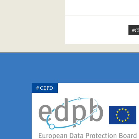
#C
CEPD