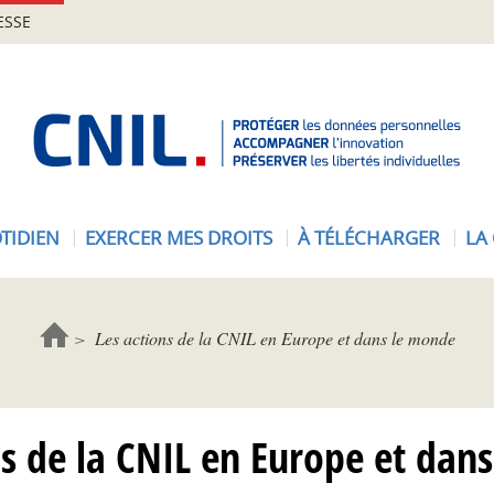
ESSE
A
c
c
u
e
TIDIEN
EXERCER MES DROITS
À TÉLÉCHARGER
LA
i
l
-
C
Les actions de la CNIL en Europe et dans le monde
N
I
L
ns de la CNIL en Europe et dan