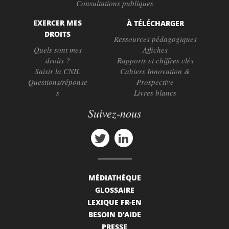
Consultations publiques
EXERCER MES
À TÉLÉCHARGER
DROITS
Ressources pédagogiques
Quels sont mes
Affiches
droits ?
Rapports et chiffres clés
Saisir la CNIL
Cahiers Innovation &
Questions/réponse
Prospective
s
Livres blancs
Suivez-nous
MÉDIATHÈQUE
GLOSSAIRE
LEXIQUE FR-EN
BESOIN D'AIDE
PRESSE