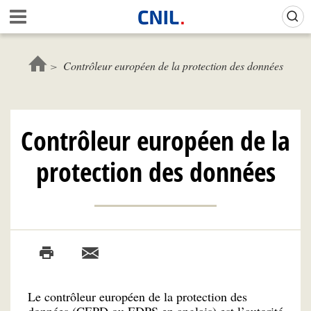
Aller
Gestion de vos préférences sur les cookies (témoins de connexion)
A
au
c
contenu
c
principal
u
Contrôleur européen de la protection des données
e
i
l
-
Contrôleur européen de la
C
N
protection des données
I
L
Le contrôleur européen de la protection des