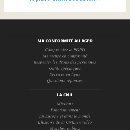
MA CONFORMITÉ AU RGPD
Comprendre le RGPD
Me mettre en conformité
Respecter les droits des personnes
Outils spécifiques
Services en ligne
Questions-réponses
LA CNIL
Missions
Fonctionnement
En Europe et dans le monde
L'histoire de la CNIL en vidéo
Marchés publics