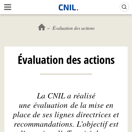
Aller
Gestion de vos préférences sur les cookies (témoins de connexion)
A
au
c
contenu
c
principal
u
Évaluation des actions
e
i
l
-
Évaluation des actions
C
N
I
L
La CNIL a réalisé
une évaluation de la mise en
place de ses lignes directrices et
recommandations. L’objectif est