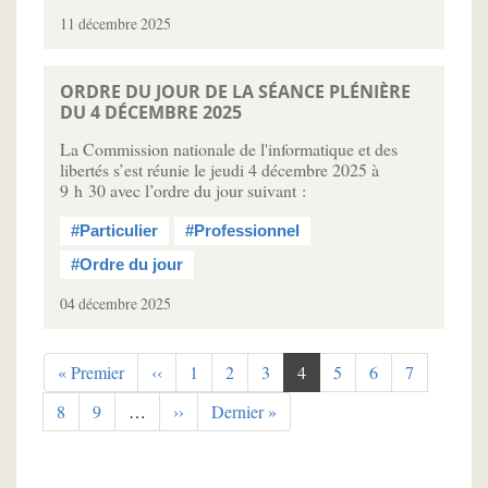
11 décembre 2025
ORDRE DU JOUR DE LA SÉANCE PLÉNIÈRE
DU 4 DÉCEMBRE 2025
La Commission nationale de l'informatique et des
libertés s’est réunie le jeudi 4 décembre 2025 à
9 h 30 avec l’ordre du jour suivant :
#Particulier
#Professionnel
#Ordre du jour
04 décembre 2025
Pagination
Première
« Premier
Page
‹‹
Page
1
Page
2
Page
3
Page
4
Page
5
Page
6
Page
7
page
précédente
courante
Page
8
Page
9
…
Page
››
Dernière
Dernier »
suivante
page