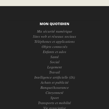
MON QUOTIDIEN
Ma sécurité numérique
Sites web et réseaux sociaux
Téléphones et applications
Objets connectés
Enfants et ados
Santé
Social
Logement
Travail
Intelligence artificielle (IA)
Achats et publicité
Banque/Assurance
Citoyenneté
Sport
Transports et mobilité
Vie associative