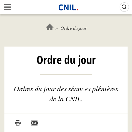
Aller
Gestion de vos préférences sur les cookies (témoins de connexion)
A
au
c
contenu
c
principal
u
Ordre du jour
e
i
l
-
Ordre du jour
C
N
I
L
Ordres du jour des séances plénières
de la CNIL.