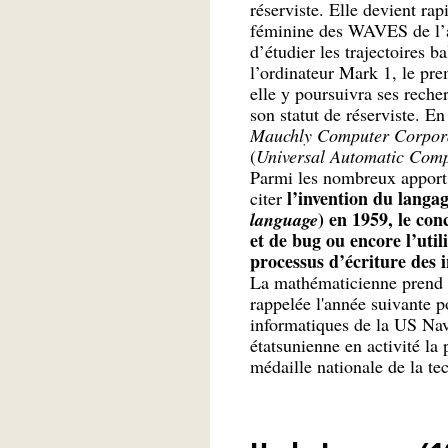
réserviste. Elle devient ra
féminine des WAVES de l’ar
d’étudier les trajectoires 
l’ordinateur Mark 1, le pre
elle y poursuivra ses recher
son statut de réserviste. E
Mauchly Computer Corpor
(
Universal Automatic Com
Parmi les nombreux apports
l’invention du langa
citer
) en 1959, le con
language
et de bug ou encore l’uti
processus d’écriture des i
La mathématicienne prend sa
rappelée l'année suivante p
informatiques de la US Navy.
étatsunienne en activité la 
médaille nationale de la t