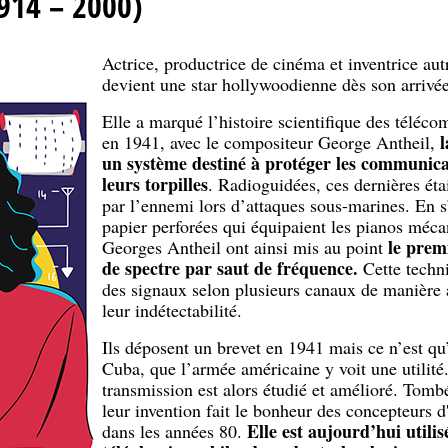
914 – 2000)
Actrice, productrice de cinéma et inventrice a
devient une star hollywoodienne dès son arrivé
Elle a marqué l’histoire scientifique des téléc
l
en 1941, avec le compositeur George Antheil,
un système destiné à protéger les communicat
leurs torpilles
.
Radioguidées, ces dernières éta
par l’ennemi lors d’attaques sous-marines. En s
papier perforées qui équipaient les pianos méc
le prem
Georges Antheil ont ainsi mis au point
de spectre par saut de fréquence.
Cette techni
des signaux selon plusieurs canaux de manière al
leur indétectabilité.
Ils déposent un brevet en 1941 mais ce n’est qu
Cuba, que l’armée américaine y voit une utilité
transmission est alors étudié et amélioré. Tomb
leur invention fait le bonheur des concepteurs d
Elle est aujourd’hui utilisé
dans les années 80.