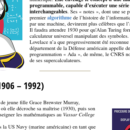
programmable, capable d’exécuter une série i
interchangeables
. Ses « notes », dont une se 
algorithme
premier
de l’histoire de l’informati
par une machine, devinrent plus célèbres que l’
Il faudra attendre 1930 pour qu’Alan Turing for
calculateur universel manipulant des symboles
Lovelace n’a que progressivement été reconnue p
département de la Défense américain appelle d
programmation « Ada », de même, le CNRS 
de ses supercalculateurs.
1906 – 1992)
e jeune fille Grace Brewster Murray,
, où elle décroche sa maîtrise (1930), puis son
nseigner les mathématiques au
Vassar College
s la US Navy (marine américaine) en tant que