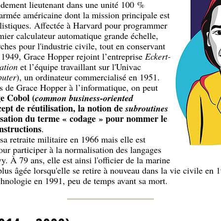
pidement lieutenant dans une unité 100 %
mée américaine dont la mission principale est
balistiques. Affectée à Harvard pour programmer
mier calculateur automatique grande échelle,
ches pour l'industrie civile, tout en conservant
n 1949, Grace Hopper rejoint l’entreprise
Eckert-
ation
et l’équipe travaillant sur l'Univac
puter
), un ordinateur commercialisé en 1951.
 de Grace Hopper à l’informatique, on peut
ge Cobol (
common business-oriented
cept de réutilisation, la notion de
subroutines
lisation du terme « codage » pour nommer le
nstructions
.
 retraite militaire en 1966 mais elle est
our participer à la normalisation des langages
 À 79 ans, elle est ainsi l'officier de la marine
plus âgée lorsqu'elle se retire à nouveau dans la vie civile en 
echnologie en 1991, peu de temps avant sa mort.