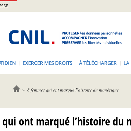
ESSE
A
c
c
u
e
TIDIEN
EXERCER MES DROITS
À TÉLÉCHARGER
LA
i
l
-
C
8 femmes qui ont marqué l’histoire du numérique
N
I
L
qui ont marqué l’histoire du