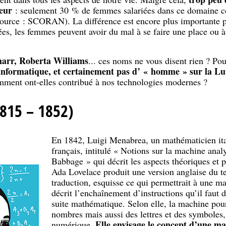
teur
: seulement 30 % de femmes salariées dans ce domaine c
(source : SCORAN). La différence est encore plus importante po
ées, les femmes peuvent avoir du mal à se faire une place ou 
arr, Roberta Williams
... ces noms ne vous disent rien ? Po
nformatique, et certainement pas d’ « homme » sur la L
omment ont-elles contribué à nos technologies modernes ?
815 – 1852)
En 1842, Luigi Menabrea, un mathématicien ital
français, intitulé « Notions sur la machine ana
Babbage » qui décrit les aspects théoriques et 
Ada Lovelace produit une version anglaise du te
traduction, esquisse ce qui permettrait à une ma
décrit l’enchaînement d’instructions qu’il faut 
suite mathématique. Selon elle, la machine pou
nombres mais aussi des lettres et des symboles,
Elle envisage le concept d’une ma
numérique.