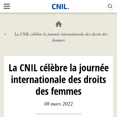
Aller
Gestion de vos préférences sur les cookies (témoins de connexion)
A
au
c
contenu
c
principal
u
e
La CNIL célèbre la journée internationale des droits des
i
femmes
l
-
C
N
I
La CNIL célèbre la journée
L
internationale des droits
des femmes
08 mars 2022