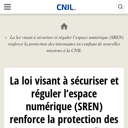
Aller
Gestion de vos préférences sur les cookies (témoins de connexion)
A
au
c
contenu
c
principal
u
e
La loi visant à sécuriser et réguler l’espace numérique (SREN)
i
renforce la protection des internautes en confiant de nouvelles
l
-
missions à la CNIL
C
N
I
L
La loi visant à sécuriser et
réguler l’espace
numérique (SREN)
renforce la protection des