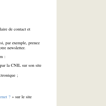
aire de contact et
nsi, par exemple, prenez
tre newsletter.
um :
par la CNIL sur son site
ctronique ;
ernet ?
» sur le site