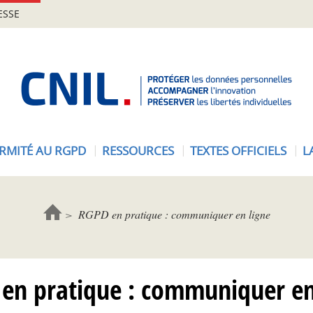
ESSE
A
c
c
u
e
RMITÉ AU RGPD
RESSOURCES
TEXTES OFFICIELS
L
i
l
-
C
RGPD en pratique : communiquer en ligne
N
I
L
en pratique : communiquer en