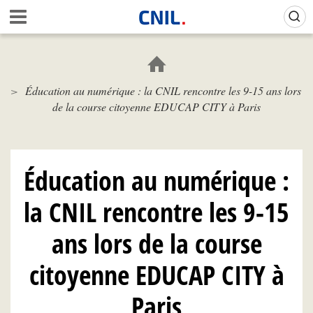
Aller
Gestion de vos préférences sur les cookies (témoins de connexion)
A
au
c
contenu
c
principal
u
e
Éducation au numérique : la CNIL rencontre les 9-15 ans lors
i
de la course citoyenne EDUCAP CITY à Paris
l
-
C
N
I
Éducation au numérique :
L
la CNIL rencontre les 9-15
ans lors de la course
citoyenne EDUCAP CITY à
Paris