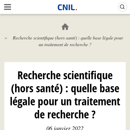
Aller
Gestion de vos préférences sur les cookies (témoins de connexion)
A
au
c
contenu
c
principal
u
e
Recherche scientifique (hors santé) : quelle base légale pour
i
un traitement de recherche ?
l
-
C
N
I
Recherche scientifique
L
(hors santé) : quelle base
légale pour un traitement
de recherche ?
06 janvier 2022