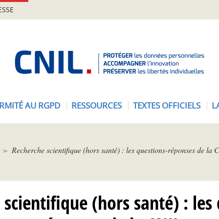
ESSE
A
c
c
u
e
RMITÉ AU RGPD
RESSOURCES
TEXTES OFFICIELS
L
i
l
-
C
Recherche scientifique (hors santé) : les questions-réponses de la
N
I
L
scientifique (hors santé) : les