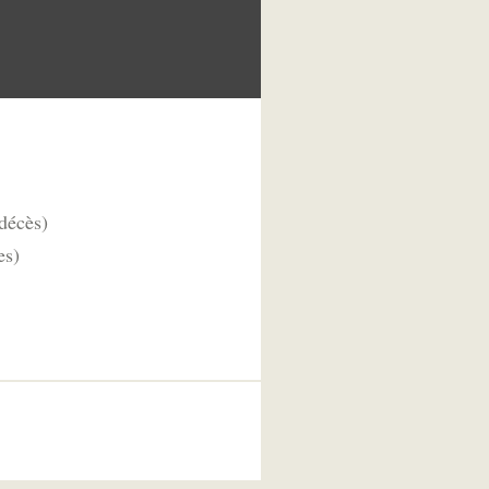
 décès)
es)