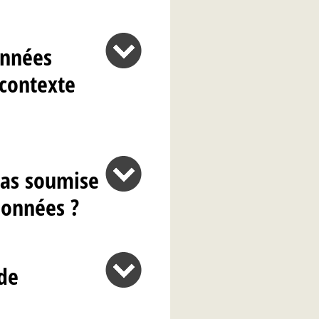
onnées
 contexte
 pas soumise
données ?
 de