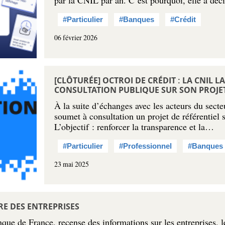
par la CNIL par an. C’est pourquoi, elle a dé
#Particulier
#Banques
#Crédit
06 février 2026
[CLÔTURÉE] OCTROI DE CRÉDIT : LA CNIL 
CONSULTATION PUBLIQUE SUR SON PROJET
À la suite d’échanges avec les acteurs du secte
soumet à consultation un projet de référentiel s
L’objectif : renforcer la transparence et la…
#Particulier
#Professionnel
#Banques
23 mai 2025
RE DES ENTREPRISES
ue de France, recense des informations sur les entreprises, le