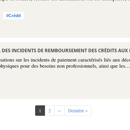
#Crédit
AL DES INCIDENTS DE REMBOURSEMENT DES CRÉDITS AUX
ations sur les incidents de paiement caractérisés liés aux déco
physiques pour des besoins non professionnels, ainsi que les
Page
1
Page
2
Page
››
Dernière
Dernière »
courante
suivante
page