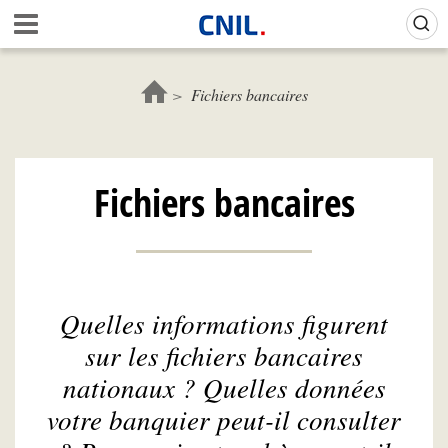
Aller
Gestion de vos préférences sur les cookies (témoins de connexion)
A
au
c
contenu
c
principal
u
Fichiers bancaires
e
i
l
-
Fichiers bancaires
C
N
I
L
Quelles informations figurent
sur les fichiers bancaires
nationaux ? Quelles données
votre banquier peut-il consulter