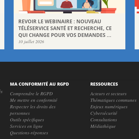
REVOIR LE WEBINAIRE : NOUVEAU
TÉLÉSERVICE SANTÉ ET RECHERCHE, CE
QUI CHANGE POUR VOS DEMANDES ...
10 juillet 2026
MA CONFORMITÉ AU RGPD
RESSOURCES
és
Comprendre le RGPD
Acteurs et secteurs
Me mettre en conformité
Thématiques communes
Respecter les droits des
Enjeux numériques
personnes
Cybersécurité
Outils spécifiques
Consultations
Services en ligne
Médiathèque
Questions-réponses