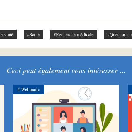
e santé
#Santé
#Recherche médicale
#Questions r
Ceci peut également vous intéresser ...
Webinaire