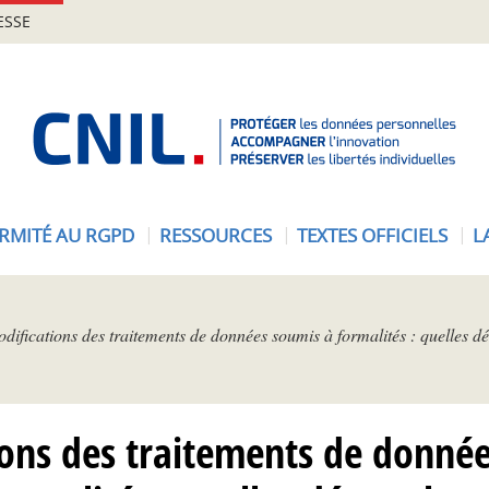
ESSE
A
c
c
u
e
RMITÉ AU RGPD
RESSOURCES
TEXTES OFFICIELS
L
i
l
-
C
difications des traitements de données soumis à formalités : quelles 
N
I
L
ons des traitements de donné