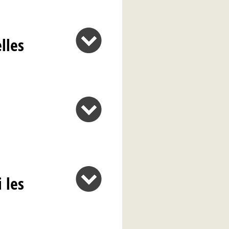
lles
 les