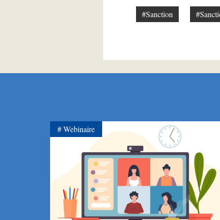
#Sanction
#Sancti
Webinaire