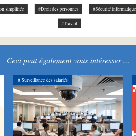
on simplifiée
#Droit des personnes
#Sécurité informatique
#Travail
Ceci peut également vous intéresser ...
Surveillance des salariés