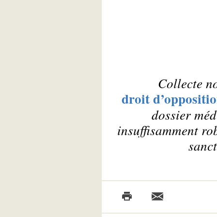
Collecte n
droit d’oppositi
dossier médi
insuffisamment ro
sanct