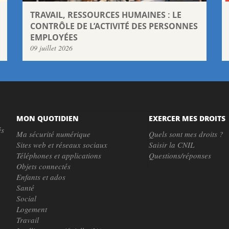
TRAVAIL, RESSOURCES HUMAINES : LE
CONTRÔLE DE L’ACTIVITÉ DES PERSONNES
EMPLOYÉES
09 juillet 2026
MON QUOTIDIEN
EXERCER MES DROITS
és
Ma sécurité numérique
Quels sont mes droits ?
Sites web et réseaux sociaux
Saisir la CNIL
Téléphones et applications
Questions/réponses
Objets connectés
Enfants et ados
Santé
Social
Logement
Travail