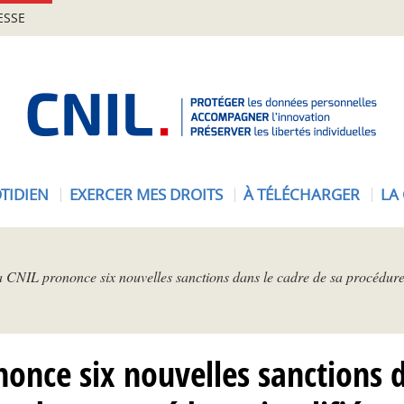
ESSE
A
c
c
u
e
TIDIEN
EXERCER MES DROITS
À TÉLÉCHARGER
LA
i
l
-
C
 CNIL prononce six nouvelles sanctions dans le cadre de sa procédure 
N
I
L
once six nouvelles sanctions 