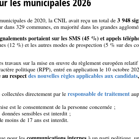
our les municipales 2026
3 948 si
 municipales de 2020, la CNIL avait reçu un total de
r dans 329 communes, en majorité dans les grandes agglomér
ignalements portaient sur les SMS (45 %) et appels télép
ques (12 %) et les autres modes de prospection (5 % sur des co
s travaux sur la mise en œuvre du règlement européen relatif 
aractère politique (RPP), entré en application le 10 octobre 20
e au respect
des nouvelles règles applicables aux candidats
responsable de traitement
e collectées directement par le
aup
se est le consentement de la personne concernée ;
s données sensibles est interdit ;
e moins de 17 ans est interdit.
communications internes
nue pour les
à un parti politique, u