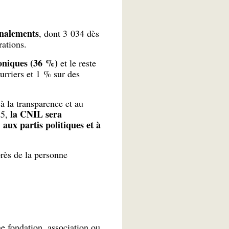
gnalements
, dont 3 034 dès
ations.
honiques (36 %)
et le reste
urriers et 1 % sur des
à la transparence et au
la CNIL sera
25,
, aux partis politiques et à
rès de la personne
ne fondation, association ou