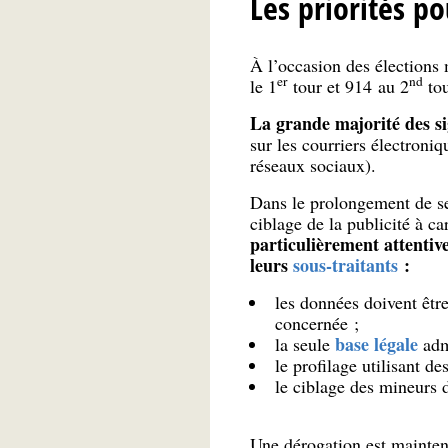
Les priorités p
À l’occasion des élections
er
nd
le 1
tour et 914 au 2
tou
La grande majorité des s
sur les courriers électroni
réseaux sociaux).
Dans le prolongement de se
ciblage de la publicité à c
particulièrement attentiv
leurs
sous-traitants
:
les données doivent êtr
concernée ;
base légale
la seule
admi
le profilage utilisant de
le ciblage des mineurs d
Une dérogation est mainte