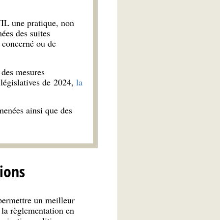
NIL une pratique, non
mées des suites
t concerné ou de
r des mesures
 législatives de 2024,
la
 menées ainsi que des
tions
permettre un meilleur
 la règlementation en