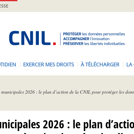
ESSE
A
c
c
u
e
TIDIEN
EXERCER MES DROITS
À TÉLÉCHARGER
LA
i
l
-
C
 municipales 2026 : le plan d’action de la CNIL pour protéger les donn
N
I
L
nicipales 2026 : le plan d’acti