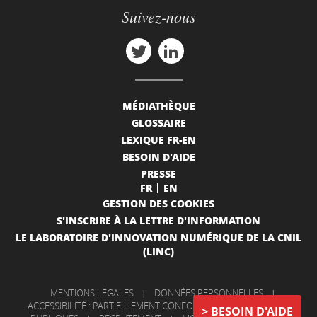
Suivez-nous
MÉDIATHÈQUE
GLOSSAIRE
LEXIQUE FR-EN
BESOIN D'AIDE
PRESSE
FR
EN
GESTION DES COOKIES
S'INSCRIRE À LA LETTRE D'INFORMATION
LE LABORATOIRE D'INNOVATION NUMÉRIQUE DE LA CNIL
(LINC)
MENTIONS LÉGALES
|
DONNÉES PERSONNELLES
|
ACCESSIBILITÉ : PARTIELLEMENT CONFORME
|
INFORMATIONS
BESOIN D'AIDE