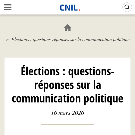
Aller
Gestion de vos préférences sur les cookies (témoins de connexion)
A
au
c
contenu
c
principal
u
e
Élections : questions-réponses sur la communication politique
i
l
-
C
N
Élections : questions-
I
L
réponses sur la
communication politique
16 mars 2026