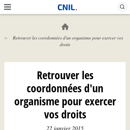
Aller
Gestion de vos préférences sur les cookies (témoins de connexion)
A
au
c
contenu
c
principal
u
e
Retrouver les coordonnées d'un organisme pour exercer vos
i
droits
l
-
C
N
I
Retrouver les
L
coordonnées d'un
organisme pour exercer
vos droits
22 janvier 2015