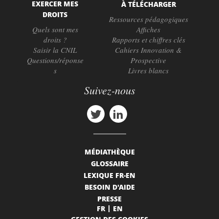
EXERCER MES
À TÉLÉCHARGER
DROITS
Ressources pédagogiques
Quels sont mes
Affiches
droits ?
Rapports et chiffres clés
Saisir la CNIL
Cahiers Innovation &
Questions/réponse
Prospective
s
Livres blancs
Suivez-nous
MÉDIATHÈQUE
GLOSSAIRE
LEXIQUE FR-EN
BESOIN D'AIDE
PRESSE
FR
EN
GESTION DES COOKIES