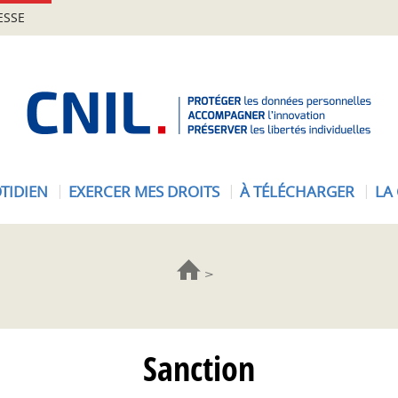
ESSE
A
c
c
u
e
TIDIEN
EXERCER MES DROITS
À TÉLÉCHARGER
LA
i
l
-
C
N
I
L
Sanction