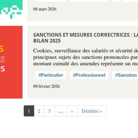
06 mars 2026
SANCTIONS ET MESURES CORRECTRICES : L
BILAN 2025
Cookies, surveillance des salariés et sécurité d
principaux sujets des sanctions prononcées pa
montant cumulé des amendes représente un mo
#Particulier
#Professionnel
#Sanction
09 février 2026
Page
1
Page
2
Page
3
…
Page
››
Dernière
Dernière »
courante
suivante
page