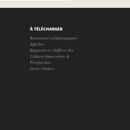
À TÉLÉCHARGER
Ressources pédagogiques
Affiches
Rapports et chiffres clés
Cahiers Innovation &
Prospective
Livres blancs