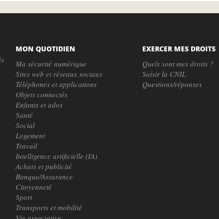
MON QUOTIDIEN
EXERCER MES DROITS
és
Ma sécurité numérique
Quels sont mes droits ?
Sites web et réseaux sociaux
Saisir la CNIL
Téléphones et applications
Questions/réponses
Objets connectés
Enfants et ados
Santé
Social
Logement
Travail
Intelligence artificielle (IA)
Achats et publicité
Banque/Assurance
Citoyenneté
Sport
Transports et mobilité
Vie associative