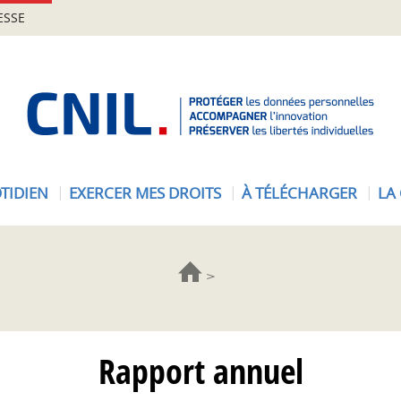
ESSE
A
c
c
u
e
TIDIEN
EXERCER MES DROITS
À TÉLÉCHARGER
LA
i
l
-
C
N
I
L
Rapport annuel