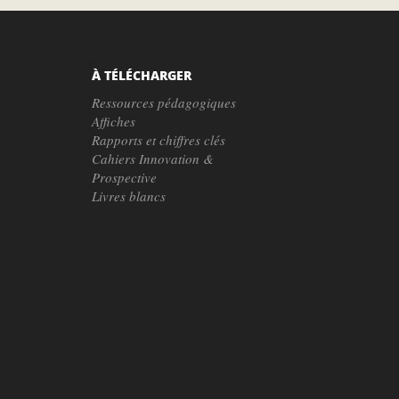
À TÉLÉCHARGER
Ressources pédagogiques
Affiches
Rapports et chiffres clés
Cahiers Innovation &
Prospective
Livres blancs