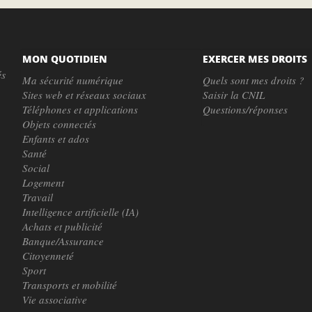
MON QUOTIDIEN
EXERCER MES DROITS
és
Ma sécurité numérique
Quels sont mes droits ?
Sites web et réseaux sociaux
Saisir la CNIL
Téléphones et applications
Questions/réponses
Objets connectés
Enfants et ados
Santé
Social
Logement
Travail
Intelligence artificielle (IA)
Achats et publicité
Banque/Assurance
Citoyenneté
Sport
Transports et mobilité
Vie associative