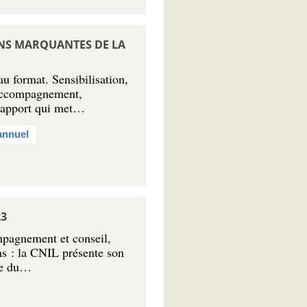
ONS MARQUANTES DE LA
 format. Sensibilisation,
’accompagnement,
 rapport qui met…
annuel
23
mpagnement et conseil,
ons : la CNIL présente son
re du…