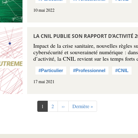
10 mai 2022
LA CNIL PUBLIE SON RAPPORT D’ACTIVITÉ 2
Impact de la crise sanitaire, nouvelles règles s
cybersécurité et souveraineté numérique : dans
d’activité, la CNIL revient sur les temps forts
#Particulier
#Professionnel
#CNIL
17 mai 2021
Page
1
Page
2
Page
››
Dernière
Dernière »
courante
suivante
page