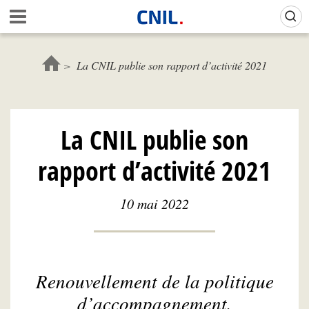
Aller
Gestion de vos préférences sur les cookies (témoins de connexion)
A
au
c
contenu
c
principal
u
La CNIL publie son rapport d’activité 2021
e
i
l
-
La CNIL publie son
C
N
rapport d’activité 2021
I
L
10 mai 2022
Renouvellement de la politique
d’accompagnement,