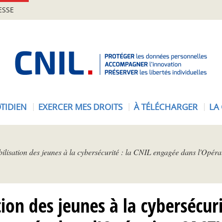
ESSE
A
c
c
u
e
TIDIEN
EXERCER MES DROITS
À TÉLÉCHARGER
LA
i
l
-
C
bilisation des jeunes à la cybersécurité : la CNIL engagée dans l'Op
N
I
L
tion des jeunes à la cybersécuri