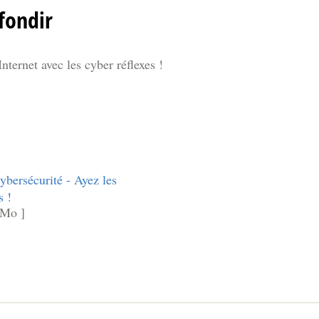
fondir
nternet avec les cyber réflexes !
ybersécurité - Ayez les
s !
 Mo ]