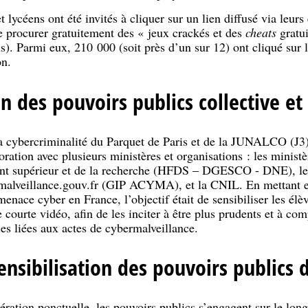
t lycéens ont été invités à cliquer sur un lien diffusé via leu
se procurer gratuitement des « jeux crackés et des
cheats
gratui
). Parmi eux, 210 000 (soit près d’un sur 12) ont cliqué sur le
on.
n des pouvoirs publics collective et
 la cybercriminalité du Parquet de Paris et de la JUNALCO (J3
oration avec plusieurs ministères et organisations : les minist
nt supérieur et de la recherche (HFDS – DGESCO - DNE), le m
eillance.gouv.fr (GIP ACYMA), et la CNIL. En mettant en 
ace cyber en France, l’objectif était de sensibiliser les élèv
 courte vidéo, afin de les inciter à être plus prudents et à com
es liées aux actes de cybermalveillance.
ensibilisation des pouvoirs publics 
ation ponctuelle, les pouvoirs publics s’engagent sur le long