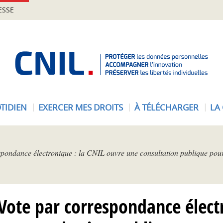
ESSE
A
c
c
u
e
TIDIEN
EXERCER MES DROITS
À TÉLÉCHARGER
LA
i
l
-
C
spondance électronique : la CNIL ouvre une consultation publique pou
N
I
L
 Vote par correspondance électr