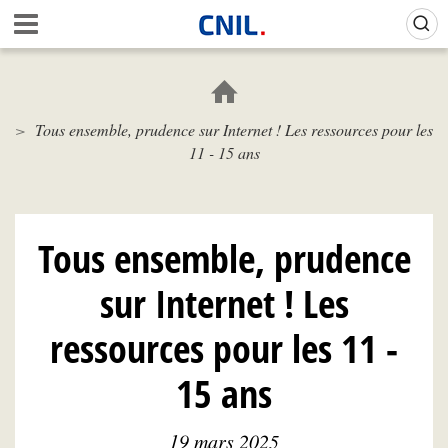
Aller
Gestion de vos préférences sur les cookies (témoins de connexion)
A
au
c
contenu
c
principal
u
e
Tous ensemble, prudence sur Internet ! Les ressources pour les
i
11 - 15 ans
l
-
C
N
I
Tous ensemble, prudence
L
sur Internet ! Les
ressources pour les 11 -
15 ans
19 mars 2025